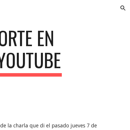
ion
ORTE EN 
 YOUTUBE
de la charla que di el pasado jueves 7 de 