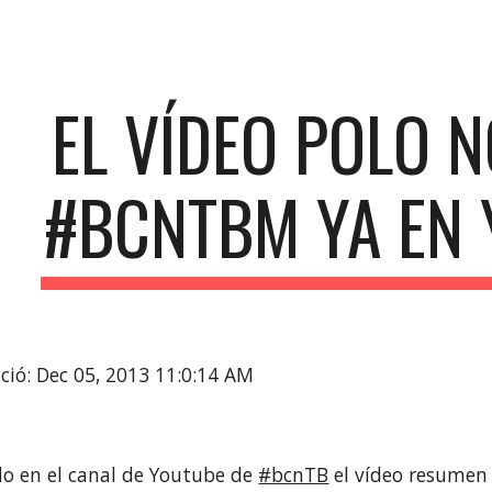
ip to main content
Skip to navigat
EL VÍDEO POLO N
#BCNTBM YA EN
ció: Dec 05, 2013 11:0:14 AM
do en el canal de Youtube de 
#bcnTB
 el vídeo resumen 