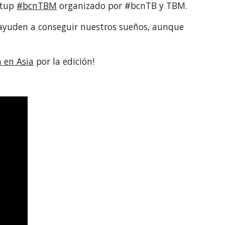
etup 
#bcnTBM
 organizado por #bcnTB y TBM.
 ayuden a conseguir nuestros sueños, aunque 
 en Asia
 por la edición!