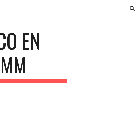
ion
CO EN 
AMM