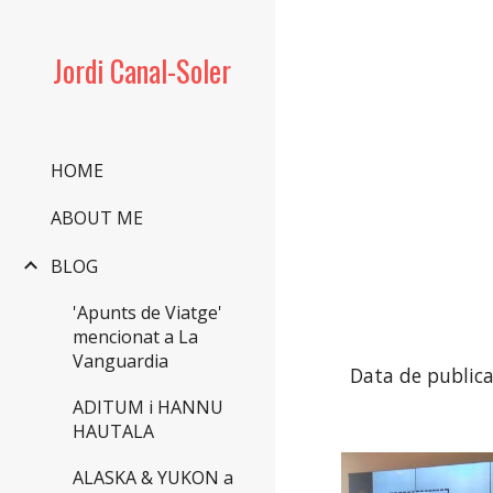
Sk
Jordi Canal-Soler
HOME
ABOUT ME
BLOG
'Apunts de Viatge'
mencionat a La
Vanguardia
Data de publica
ADITUM i HANNU
HAUTALA
ALASKA & YUKON a