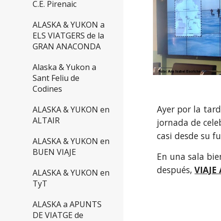
C.E. Pirenaic
ALASKA & YUKON a
ELS VIATGERS de la
GRAN ANACONDA
Alaska & Yukon a
Sant Feliu de
Codines
Ayer por la tar
ALASKA & YUKON en
ALTAIR
jornada de cele
casi desde su f
ALASKA & YUKON en
BUEN VIAJE
En una sala bie
después, 
VIAJE
ALASKA & YUKON en
TyT
ALASKA a APUNTS
DE VIATGE de