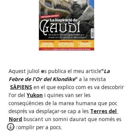
Aquest juliol 
e
s publica el meu article
"
La 
Febre de l'Or del Klondike
"
 a la revista
SÀPIENS
 en el que explico com es va descobrir 
l'or del 
Yukon
 i quines van ser les 
conseqüències de la marea humana que poc 
després va desplaçar-se cap a les 
Terres del 
Nord
 buscant un somni daurat que només es 
va complir per a pocs.  