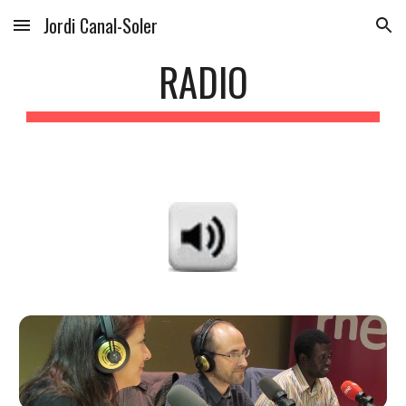
Jordi Canal-Soler
Skip to main content
Skip to navigation
RADIO