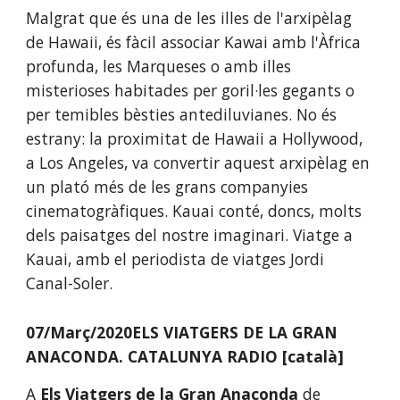
Malgrat que és una de les illes de l'arxipèlag 
de Hawaii, és fàcil associar Kawai amb l'Àfrica 
profunda, les Marqueses o amb illes 
misterioses habitades per goril·les gegants o 
per temibles bèsties antediluvianes. No és 
estrany: la proximitat de Hawaii a Hollywood, 
a Los Angeles, va convertir aquest arxipèlag en 
un plató més de les grans companyies 
cinematogràfiques. Kauai conté, doncs, molts 
dels paisatges del nostre imaginari. Viatge a 
Kauai, amb el periodista de viatges Jordi 
Canal-Soler.
07/Març/2020ELS VIATGERS DE LA GRAN 
ANACONDA. CATALUNYA RADIO [català]
A
Els Viatgers de la Gran Anaconda
de