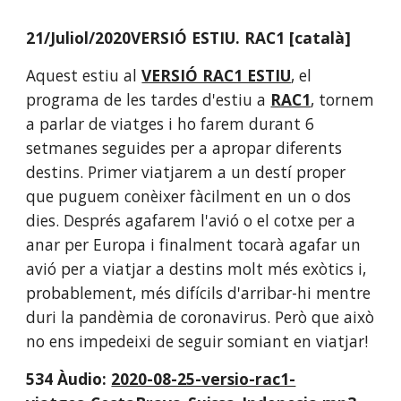
21/Juliol/2020VERSIÓ ESTIU. RAC1 [català]
Aquest estiu al 
VERSIÓ RAC1 ESTIU
, el 
programa de les tardes d'estiu a 
RAC1
, tornem 
a parlar de viatges i ho farem durant 6 
setmanes seguides per a apropar diferents 
destins. Primer viatjarem a un destí proper 
que puguem conèixer fàcilment en un o dos 
dies. Després agafarem l'avió o el cotxe per a 
anar per Europa i finalment tocarà agafar un 
avió per a viatjar a destins molt més exòtics i, 
probablement, més difícils d'arribar-hi mentre 
duri la pandèmia de coronavirus. Però que això 
no ens impedeixi de seguir somiant en viatjar!
534 Àudio: 
2020-08-25-versio-rac1-