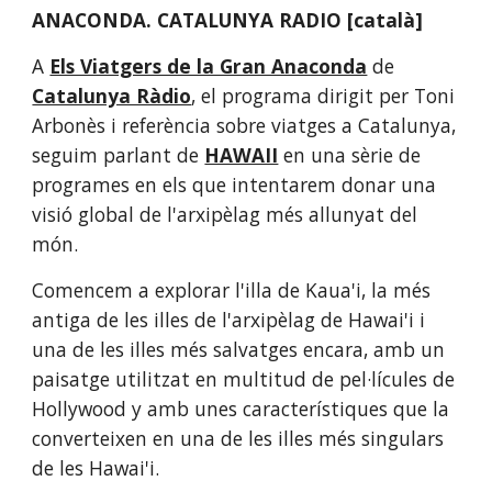
ANACONDA. CATALUNYA RADIO [català]
A
Els Viatgers de la Gran Anaconda
de
Catalunya Ràdio
, el programa dirigit per Toni 
Arbonès i referència sobre viatges a Catalunya, 
seguim parlant de 
HAWAII
 en una sèrie de 
programes en els que intentarem donar una 
visió global de l'arxipèlag més allunyat del 
món. 
Comencem a explorar l'illa de Kaua'i, la més 
antiga de les illes de l'arxipèlag de Hawai'i i 
una de les illes més salvatges encara, amb un 
paisatge utilitzat en multitud de pel·lícules de 
Hollywood y amb unes característiques que la 
converteixen en una de les illes més singulars 
de les Hawai'i.