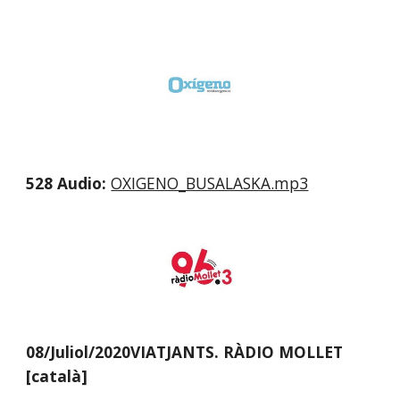
528 Audio:
OXIGENO_BUSALASKA.mp3
08/Juliol/2020VIATJANTS. RÀDIO MOLLET  
[català]