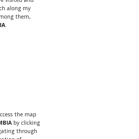
ch along my 
travels, among them, 
IA
.
ccess the map 
BIA 
by clicking 
ating through 