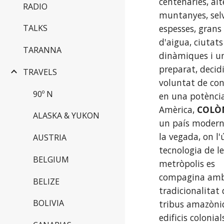
centenàries, alte
RADIO
muntanyes, selv
espesses, grans 
TALKS
d'aigua, ciutats 
TARANNA
dinàmiques i un
preparat, decidi
TRAVELS
voluntat de conv
90º N
en una potènci
Amèrica, 
COLÒ
ALASKA & YUKON
un país modern 
la vegada, on l'
AUSTRIA
tecnologia de le
BELGIUM
metròpolis es 
compagina amb 
BELIZE
tradicionalitat d
BOLIVIA
tribus amazòniq
edificis colonial