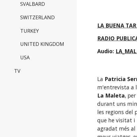
SVALBARD
SWITZERLAND
LA BUENA TAR
TURKEY
RADIO PUBLICA
UNITED KINGDOM
Audio: 
LA_MAL
USA
TV
La 
Patricia Se
La Maleta
, per
durant uns min
les regions del 
que he visitat i
agradat més al l