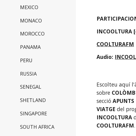
MEXICO
PARTICIPACIO
MONACO
INCOOLTURA [
MOROCCO
COOLTURAFM
PANAMA
Audio: 
INCOOL
PERU
RUSSIA
Escolteu aquí l'
SENEGAL
sobre 
COLÒMBI
SHETLAND
secció 
APUNTS 
VIATGE
SINGAPORE
INCOOLTURA 
COOLTURAFM
.
SOUTH AFRICA