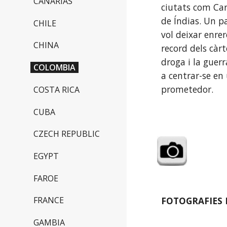
CANARIAS
ciutats com Car
de Índias. Un pa
CHILE
vol deixar enrere
CHINA
record dels càrte
droga i la guerra
COLOMBIA
a centrar-se en 
prometedor.  
COSTA RICA
CUBA
CZECH REPUBLIC
EGYPT
FAROE
FOTOGRAFIES 
FRANCE
GAMBIA