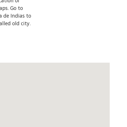
ation of 
ps. Go to 
 de Indias to 
lled old city.