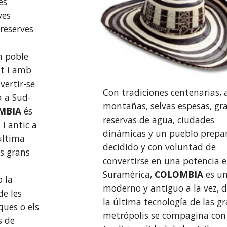
s 
es 
reserves 
 poble 
t i amb 
ertir-se 
Con tradiciones centenarias, a
a a Sud-
montañas, selvas espesas, gra
MBIA 
és 
reservas de agua, ciudades 
i antic a 
dinámicas y un pueblo prepar
última 
decidido y con voluntad de 
s grans 
convertirse en una potencia e
Suramérica, 
COLOMBIA 
es un
la 
moderno y antiguo a la vez, d
e les 
la última tecnología de las gr
ues o els 
metrópolis se compagina con 
s de 