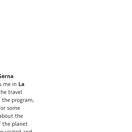
 Serna
s me in
 La 
the travel 
f the program, 
for some 
bout the 
f the planet 
e visited and 