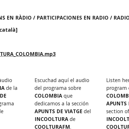
NS EN RÀDIO / PARTICIPACIONES EN RADIO / RAD
català]
TURA_COLOMBIA.mp3
àudio 
Escuchad aquí el audio 
Listen her
A 
de la 
del programa sobre 
DE 
COLOMBIA 
que 
COLOMB
 del programa 
dedicamos a la sección 
de 
APUNTS DE VIATGE 
del 
INCOOLTURA 
de 
INCOOLT
COOLTURAFM
.
COOLTU