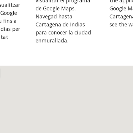
visualizar el programa 
the applic
sualitzar 
de Google Maps. 
Google Ma
Google 
Navegad hasta 
Cartagena
fins a 
Cartagena de Indias 
see the wa
dias per 
para conocer la ciudad 
tat 
enmurallada.
Report abuse