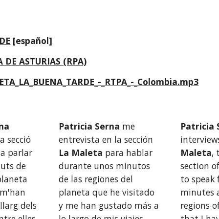
DE
 [español]
 DE ASTURIAS (RPA)
ETA_LA_BUENA_TARDE_-_RTPA_-_Colombia.mp3
rna
Patricia Serna
 me 
Patricia
m'entrevista a la secció 
entrevista en la sección 
interview
 a parlar 
La Maleta
 para
hablar 
Maleta
, 
uts de 
durante unos minutos 
section o
planeta 
de las regiones del 
to speak 
 m'han 
planeta que he visitado 
minutes a
larg dels 
y me han gustado más a 
regions o
meus viatges, entre elles, 
lo largo de mis viajes, 
that I hav