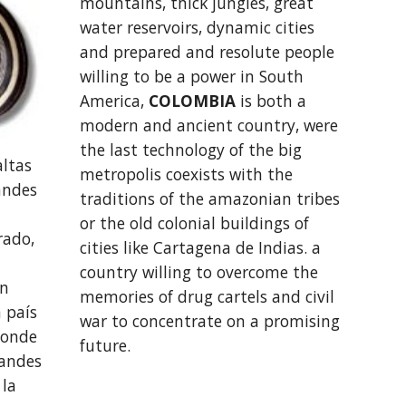
mountains, thick jungles, great 
water reservoirs, dynamic cities 
and prepared and resolute people 
willing to be a power in South 
America, 
COLOMBIA 
is both a 
modern and ancient country, were 
the last technology of the big 
ltas 
metropolis coexists with the 
ndes 
traditions of the amazonian tribes 
or the old colonial buildings of 
ado, 
cities like Cartagena de Indias. a 
country willing to overcome the 
n 
memories of drug cartels and civil 
 país 
war to concentrate on a promising 
onde 
future.
andes 
la 