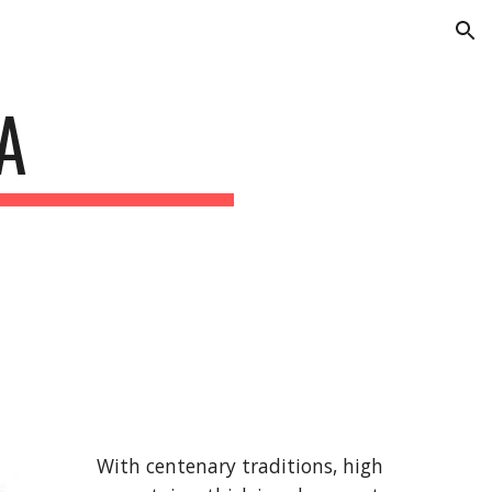
ion
A
With centenary traditions, high 