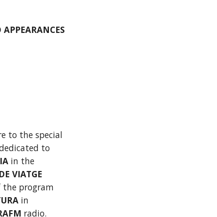
IO APPEARANCES
e to the special 
program dedicated to 
IA 
in the 
APUNTS DE VIATGE 
section of the program 
URA 
in 
RAFM 
radio.