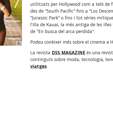
utilitzats per Hollywood com a teló de fon
des de "South Pacific" fins a "Los Descen
"Jurassic Park" o fins i tot sèries míti
l'illa de Kauai, la més antiga de les illes 
de "En busca del arca perdida". 
Podeu conèixer més sobre el cinema a Ha
La revista
DSS MAGAZINE
 és una revis
continguts sobre moda, tecnologia, tendè
viatges
.