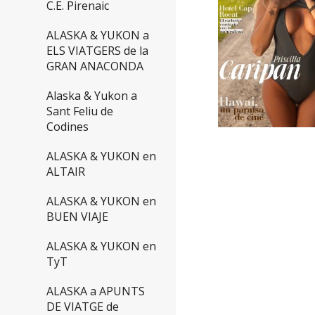
C.E. Pirenaic
ALASKA & YUKON a
ELS VIATGERS de la
GRAN ANACONDA
Alaska & Yukon a
Sant Feliu de
Codines
ALASKA & YUKON en
ALTAIR
ALASKA & YUKON en
BUEN VIAJE
ALASKA & YUKON en
TyT
ALASKA a APUNTS
DE VIATGE de