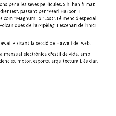
s per a les seves pel·lícules. S'hi han filmat 
dientes", passant per "Pearl Harbor" i 
ques com "Magnum" o "Lost".Té menció especial 
volcàniques de l'arxipèlag, i escenari de l'inici 
waii visitant la secció de
Hawaii
 del web. 
ta mensual electrònica d'estil de vida, amb 
ncies, motor, esports, arquitectura i, és clar,