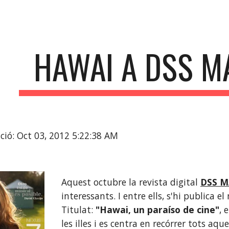
ip to main content
Skip to navigat
HAWAI A DSS M
ció: Oct 03, 2012 5:22:38 AM
Aquest octubre la revista digital
DSS M
interessants. I entre ells, s'hi publica el
Titulat: 
"Hawai, un paraíso de cine"
, 
les illes i es centra en recórrer tots aqu