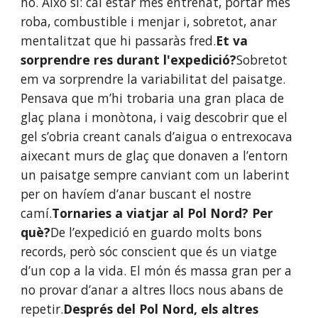
ho. Això sí: cal estar més entrenat, portar més 
roba, combustible i menjar i, sobretot, anar 
mentalitzat que hi passaràs fred.
Et va 
sorprendre res durant l'expedició?
Sobretot 
em va sorprendre la variabilitat del paisatge. 
Pensava que m’hi trobaria una gran placa de 
glaç plana i monòtona, i vaig descobrir que el 
gel s’obria creant canals d’aigua o entrexocava 
aixecant murs de glaç que donaven a l’entorn 
un paisatge sempre canviant com un laberint 
per on havíem d’anar buscant el nostre 
camí.
Tornaries a viatjar al Pol Nord? Per 
què?
De l’expedició en guardo molts bons 
records, però sóc conscient que és un viatge 
d’un cop a la vida. El món és massa gran per a 
no provar d’anar a altres llocs nous abans de 
repetir.
Després del Pol Nord, els altres 