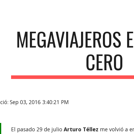
ip to main content
Skip to navigat
MEGAVIAJEROS E
CERO
ció: Sep 03, 2016 3:40:21 PM
El pasado 29 de julio 
Arturo Téllez
 me volvió a e