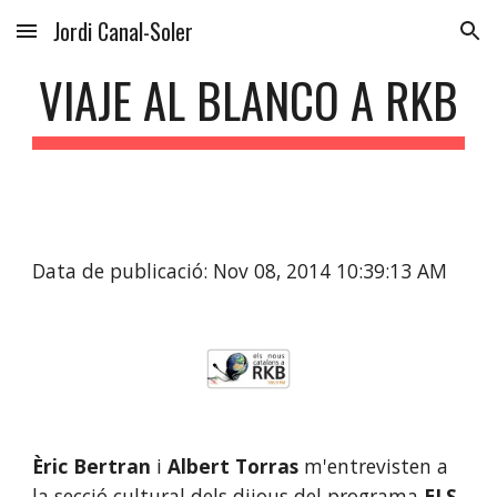
Jordi Canal-Soler
Skip to main content
Skip to navigation
VIAJE AL BLANCO A RKB
Data de publicació: Nov 08, 2014 10:39:13 AM
Èric Bertran
 i 
Albert Torras
 m'entrevisten a 
la secció cultural dels dijous del programa 
ELS 