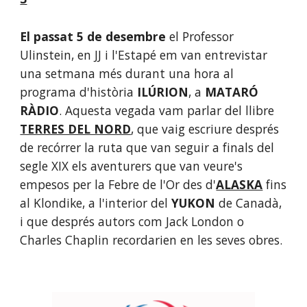
El passat 5 de desembre 
el Professor 
Ulinstein, en JJ i l'Estapé em van entrevistar 
una setmana més durant una hora al 
programa d'història 
ILÚRION
, a 
MATARÓ 
RÀDIO
. Aquesta vegada vam parlar del llibre 
TERRES DEL NORD
, que vaig escriure després 
de recórrer la ruta que van seguir a finals del 
segle XIX els aventurers que van veure's 
empesos per la Febre de l'Or des d'
ALASKA
 fins 
al Klondike, a l'interior del 
YUKON
 de Canadà, 
i que després autors com Jack London o 
Charles Chaplin recordarien en les seves obres.   