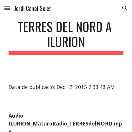
Jordi Canal-Soler
Skip to main content
Skip to navigation
TERRES DEL NORD A 
ILURION
Data de publicació: Dec 12, 2015 7:38:48 AM
Àudio: 
ILURION_MataroRadio_TERRESdelNORD.mp
3