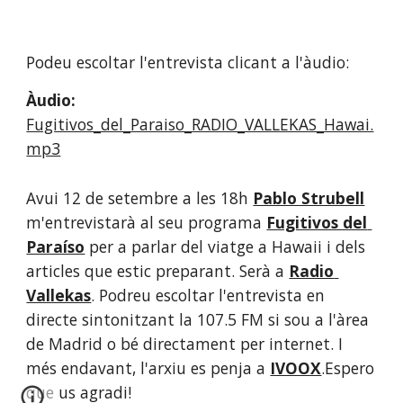
Podeu escoltar l'entrevista clicant a l'àudio:
Àudio: 
Fugitivos_del_Paraiso_RADIO_VALLEKAS_Hawai.
mp3
Avui 12 de setembre a les 18h
Pablo Strubell
m'entrevistarà al seu programa
Fugitivos del 
Paraíso
 per a parlar del viatge a Hawaii i dels 
articles que estic preparant. Serà a
Radio 
Vallekas
. Podreu escoltar l'entrevista en 
directe sintonitzant la 107.5 FM si sou a l'àrea 
de Madrid o bé directament per internet. I 
més endavant, l'arxiu es penja a
IVOOX
.Espero 
que us agradi!