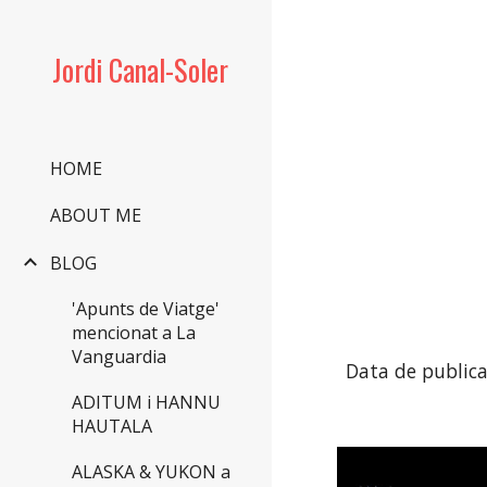
Sk
Jordi Canal-Soler
HOME
ABOUT ME
BLOG
'Apunts de Viatge'
mencionat a La
Vanguardia
Data de publica
ADITUM i HANNU
HAUTALA
ALASKA & YUKON a