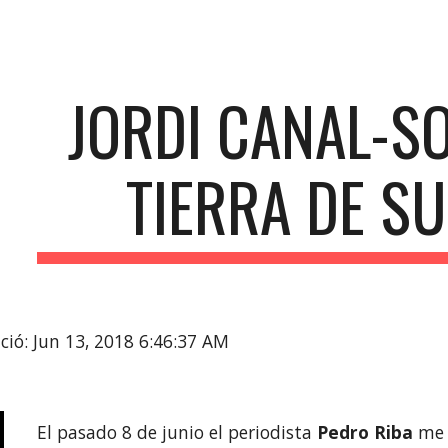
ip to main content
Skip to navigat
JORDI CANAL-SO
TIERRA DE S
ció: Jun 13, 2018 6:46:37 AM
El pasado 8 de junio el periodista 
Pedro Riba
 me 